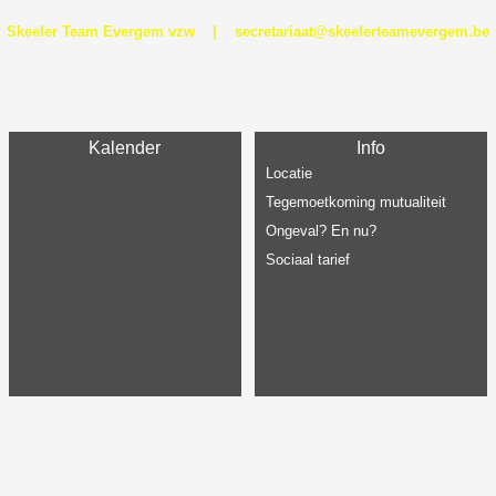
Skeeler Team Evergem vzw | secretariaat@skeelerteamevergem.be
Kalender
Info
Locatie
Tegemoetkoming mutualiteit
Ongeval? En nu?
Sociaal tarief