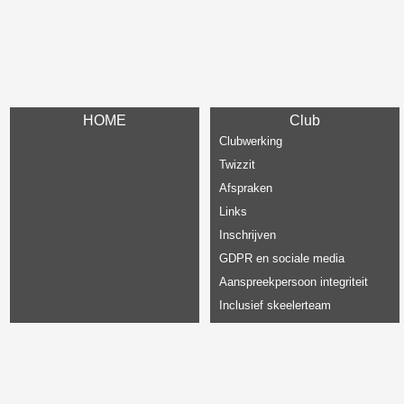
HOME
Club
Clubwerking
Twizzit
Afspraken
Links
Inschrijven
GDPR en sociale media
Aanspreekpersoon integriteit
Inclusief skeelerteam