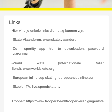
Links
Hier vind je enkele links die nuttig kunnen zijn:
-Skate Vlaanderen:
www.skate.vlaanderen
-De sportity app
hier
te downloaden, paswoord
SK8VLNAT
-World Skate (Internationale Roller
Bond):
www.worldskate.org
-European inline cup skating:
europeancupinline.eu
-Skeeler TV:
live.speedskate.tv
-
Trooper:
https://www.trooper.be/nl/trooperverenigingen/ste